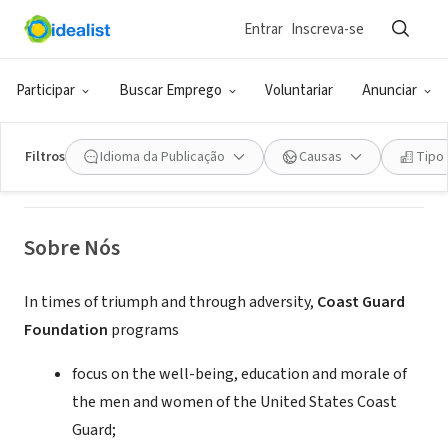
Entrar
Inscreva-se
ONG (SETOR SOCIAL)
Coast Guard Foundation
Participar
Buscar Emprego
Voluntariar
Anunciar
Stonington, CT
|
coastguardfoundation.org
Filtros
Idioma da Publicação
Causas
Tipo
Sobre Nós
In times of triumph and through adversity,
Coast Guard
Foundation
programs
focus on the well-being, education and morale of
the men and women of the United States Coast
Guard;