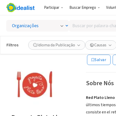
Participar
Buscar Emprego
Volunt
ONG (SETOR 
Buscar
Proyect
por
palavra-
chave,
Filtros
Idioma da Publicação
Causas
Belgrano, CABA,
habilidades
ou
Salvar
interesses
Sobre Nós
Red Plato Lleno
últimos tiempos. 
consiste en el re