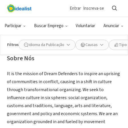
Entrar
Inscreva-se
ONG (SETOR SOCIAL)
Dream Defenders
Participar
Buscar Emprego
Voluntariar
Anunciar
Miami, FL
|
www.dreamdefenders.org
Filtros
Idioma da Publicação
Causas
Tipo
Sobre Nós
It is the mission of Dream Defenders to inspire an uprising
of communities in conflict, causing in a shift in culture
through transformational organizing. We seek to
influence culture in six spheres: social organization,
customs and traditions, language, arts and literature,
government and policy and economic systems. We are an
organization grounded in and fueled by movement