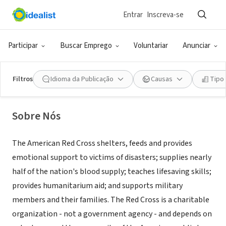
Entrar
Inscreva-se
ONG (SETOR SOCIAL)
American Red Cross, Rockingham
Participar
Buscar Emprego
Voluntariar
Anunciar
County Chapter
Filtros
Idioma da Publicação
Causas
Tipo
Reidsville, NC
|
www.redcrossnet.org
Sobre Nós
The American Red Cross shelters, feeds and provides
emotional support to victims of disasters; supplies nearly
half of the nation's blood supply; teaches lifesaving skills;
provides humanitarium aid; and supports military
members and their families. The Red Cross is a charitable
organization - not a government agency - and depends on