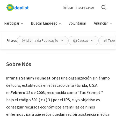
Entrar
Inscreva-se
ONG (SETOR SOCIAL)
INFANTIS SANUM FOUNDATION
Participar
Buscar Emprego
Voluntariar
Anunciar
KEY BISCAYNE, FL
|
www.infantis.org
Filtros
Idioma da Publicação
Causas
Tipo
Sobre Nós
Infantis Sanum Foundation
es una organización sin ánimo
de lucro, establecida en el estado de la Florida, U.S.A.
en
Febrero 12 de 2003
, reconocida como “Tax Exempt “
bajo el código 501 ( c ) ( 3 ) por el IRS, cuyo objetivo es
conseguir recursos económicos a familias de niños
enfermos , para que estos puedan recibir asistencia médica