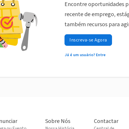
Encontre oportunidades p
recente de emprego, estág
também recursos para agi
Inscreva-se Agora
Já é um usuário? Entre
nunciar
Sobre Nós
Contactar
aga ou Evento
Nossa História
Central de