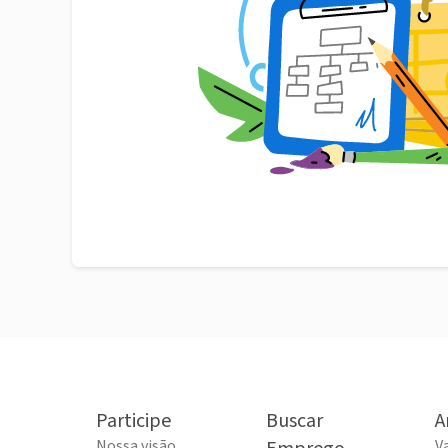
Participe
Buscar
A
Nossa visão
V