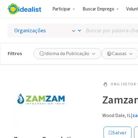
Participar
Buscar Emprego
Volunt
Buscar
por
palavra-
chave,
Filtros
Idioma da Publicação
Causas
habilidades
ou
interesses
ONG (SETOR 
Zamzam
Wood Dale, IL
|
za
Salvar