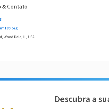
o & Contato
8
am180.org
, Wood Dale, IL, USA
Descubra a su