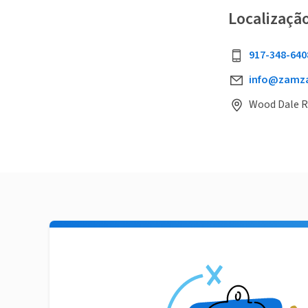
Localizaçã
917-348-640
info@zamz
Wood Dale Rd