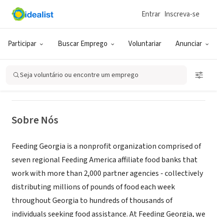
Entrar
Inscreva-se
ONG (SETOR SOCIAL)
Feeding Georgia
Participar
Buscar Emprego
Voluntariar
Anunciar
East Point, GA
|
feedinggeorgia.org
Seja voluntário ou encontre um emprego
Sobre Nós
Feeding Georgia is a nonprofit organization comprised of
seven regional Feeding America affiliate food banks that
work with more than 2,000 partner agencies - collectively
distributing millions of pounds of food each week
throughout Georgia to hundreds of thousands of
individuals seeking food assistance. At Feeding Georgia, we