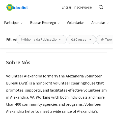
Entrar
Inscreva-se
ONG (SETOR SOCIAL)
Volunteer Alexandria
Participar
Buscar Emprego
Voluntariar
Anunciar
Alexandria, VA
|
www.volunteeralexandria.org
Filtros
Idioma da Publicação
Causas
Tipo
Sobre Nós
Volunteer Alexandria formerly the Alexandria Volunteer
Bureau (AVB) is a nonprofit volunteer clearinghouse that
promotes, supports, and facilitates effective volunteerism
in Alexandria, VA. Working with both individuals and more
than 400 community agencies and programs, Volunteer
Alexandria helps to meet a wide range of Alexandria's