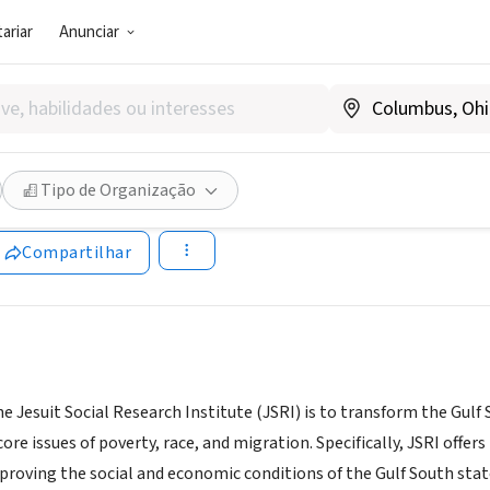
ariar
Anunciar
SOCIAL)
Social Research Institute
Tipo de Organização
|
www.loyno.edu/jsri/
Compartilhar
e Jesuit Social Research Institute (JSRI) is to transform the Gulf
ore issues of poverty, race, and migration. Specifically, JSRI offers
proving the social and economic conditions of the Gulf South state