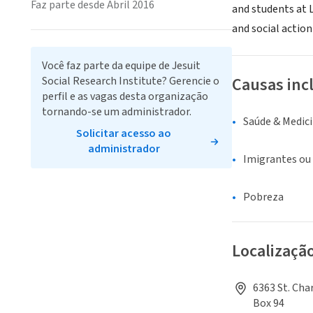
Faz parte desde Abril 2016
and students at 
and social action
Você faz parte da equipe de Jesuit
Causas inc
Social Research Institute? Gerencie o
perfil e as vagas desta organização
tornando-se um administrador.
Saúde & Medic
Solicitar acesso ao
administrador
Imigrantes ou
Pobreza
Localizaçã
6363 St. Cha
Box 94