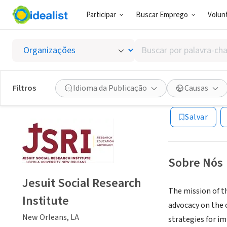
Participar
Buscar Emprego
Volunt
ONG (SETOR 
Buscar
Jesuit 
por
palavra-
chave,
Filtros
Idioma da Publicação
Causas
New Orleans, LA
habilidades
ou
Salvar
interesses
Sobre Nós
Jesuit Social Research
The mission of th
Institute
advocacy on the c
New Orleans, LA
strategies for im