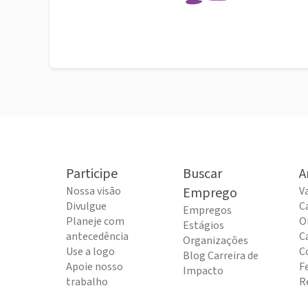
Participe
Buscar
A
Nossa visão
Emprego
V
Divulgue
C
Empregos
Planeje com
O
Estágios
antecedência
C
Organizações
Use a logo
C
Blog Carreira de
Apoie nosso
F
Impacto
trabalho
R