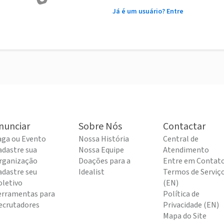
Já é um usuário? Entre
nunciar
Sobre Nós
Contactar
aga ou Evento
Nossa História
Central de
adastre sua
Nossa Equipe
Atendimento
rganização
Doações para a
Entre em Contat
adastre seu
Idealist
Termos de Serviç
oletivo
(EN)
erramentas para
Política de
ecrutadores
Privacidade (EN)
Mapa do Site