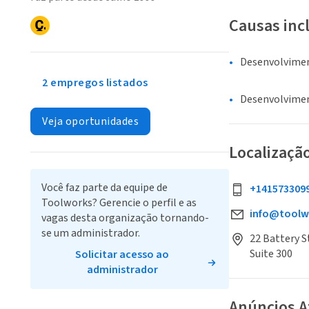
Causas inc
Desenvolvime
2 empregos listados
Desenvolvime
Veja oportunidades
Localizaçã
Você faz parte da equipe de
+141573309
Toolworks? Gerencie o perfil e as
info@toolw
vagas desta organização tornando-
se um administrador.
22 Battery S
Suite 300
Solicitar acesso ao
administrador
Anúncios A