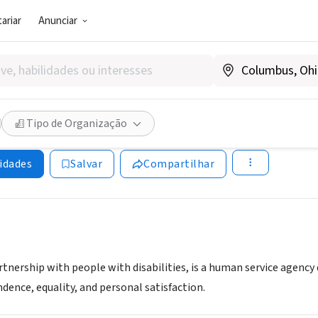
ariar
Anunciar
SOCIAL)
rks
Tipo de Organização
A
|
www.toolworks.org
idades
Salvar
Compartilhar
tnership with people with disabilities, is a human service agency
ence, equality, and personal satisfaction.