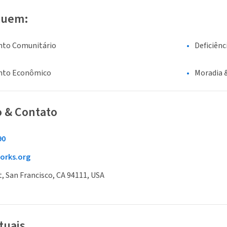
luem:
nto Comunitário
Deficiênc
nto Econômico
Moradia 
o & Contato
90
orks.org
t, San Francisco, CA 94111, USA
tuais