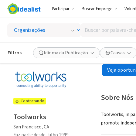
Participar
Buscar Emprego
Volunt
ONG (SETOR 
Buscar
Toolwo
por
palavra-
chave,
Filtros
Idioma da Publicação
Causas
San Francisco, C
habilidades
ou
Veja oportun
interesses
Sobre Nós
Contratando
Toolworks, in par
Toolworks
promote independ
San Francisco, CA
Faz parte desde Julho 1999