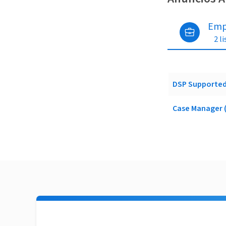
Emp
2 l
DSP Supported
Case Manager (