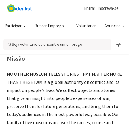
Entrar
Inscreva-se
ONG (SETOR SOCIAL)
Imperial War Museums
Participar
Buscar Emprego
Voluntariar
Anunciar
London, XA, Reino Unido
|
www.iwm.org.uk/
Seja voluntário ou encontre um emprego
Missão
NO OTHER MUSEUM TELLS STORIES THAT MATTER MORE
THAN THESE IWM is a global authority on conflict and its
impact on people’s lives. We collect objects and stories
that give an insight into people’s experiences of war,
preserve them for future generations, and bring them to
today’s audiences in the most powerful way possible. Our
family of five museums uncover the causes, course and