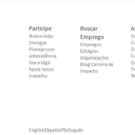
Participe
Buscar
A
Nossa visão
Emprego
V
Divulgue
C
Empregos
Planeje com
O
Estágios
antecedência
C
Organizações
Use a logo
C
Blog Carreira de
Apoie nosso
F
Impacto
trabalho
R
English
Español
Português