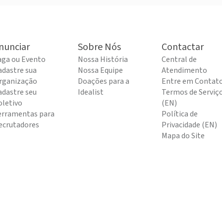
nunciar
Sobre Nós
Contactar
aga ou Evento
Nossa História
Central de
adastre sua
Nossa Equipe
Atendimento
rganização
Doações para a
Entre em Contat
adastre seu
Idealist
Termos de Serviç
oletivo
(EN)
erramentas para
Política de
ecrutadores
Privacidade (EN)
Mapa do Site