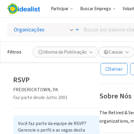
Participar
Buscar Emprego
Volunt
ONG (SETOR 
Buscar
RSVP
por
palavra-
chave,
Filtros
Idioma da Publicação
Causas
FREDERICKTOWN
habilidades
ou
Salvar
interesses
RSVP
FREDERICKTOWN, PA
Sobre Nós
Faz parte desde Julho 2001
The Retired & Se
organizations, m
Você faz parte da equipe de RSVP?
Gerencie o perfil e as vagas desta