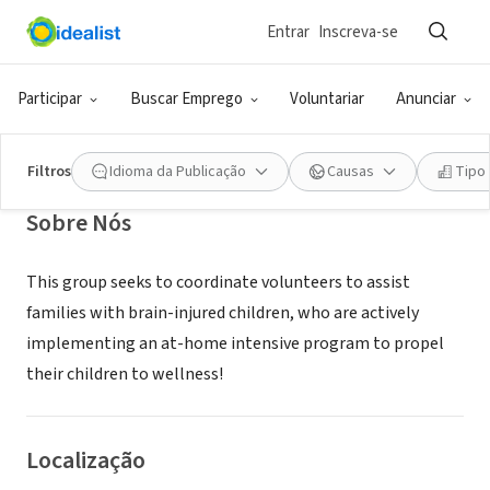
Entrar
Inscreva-se
ONG (SETOR SOCIAL)
HoursforHannah
Participar
Buscar Emprego
Voluntariar
Anunciar
XA
Filtros
Idioma da Publicação
Causas
Tipo
Sobre Nós
This group seeks to coordinate volunteers to assist
families with brain-injured children, who are actively
implementing an at-home intensive program to propel
their children to wellness!
Localização