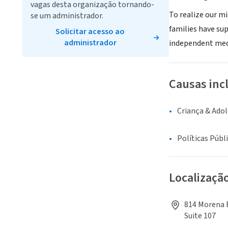
vagas desta organização tornando-
To realize our mi
se um administrador.
families have su
Solicitar acesso ao
administrador
independent medi
Causas inc
Criança & Ado
Políticas Públ
Localizaçã
814 Morena B
Suite 107