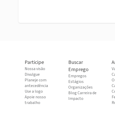
Participe
Buscar
A
Nossa visão
Emprego
V
Divulgue
C
Empregos
Planeje com
O
Estágios
antecedência
C
Organizações
Use a logo
C
Blog Carreira de
Apoie nosso
F
Impacto
trabalho
R