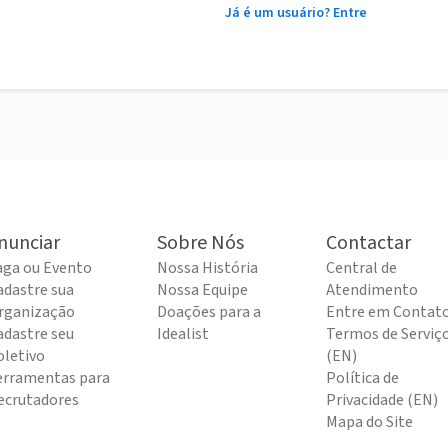
Já é um usuário? Entre
nunciar
Sobre Nós
Contactar
aga ou Evento
Nossa História
Central de
adastre sua
Nossa Equipe
Atendimento
rganização
Doações para a
Entre em Contat
adastre seu
Idealist
Termos de Serviç
oletivo
(EN)
erramentas para
Política de
ecrutadores
Privacidade (EN)
Mapa do Site