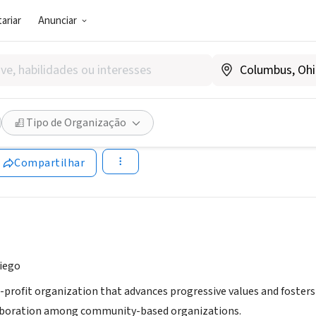
ariar
Anunciar
SOCIAL)
r San Diego
Tipo de Organização
w.empowersandiego.org
Compartilhar
iego
n-profit organization that advances progressive values and fosters 
llaboration among community-based organizations.