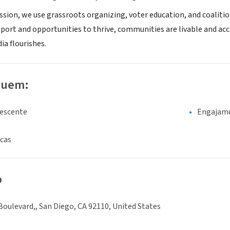
ssion, we use grassroots organizing, voter education, and coalitio
pport and opportunities to thrive, communities are livable and ac
a flourishes.
luem:
lescente
Engajame
icas
o
oulevard,, San Diego, CA 92110, United States