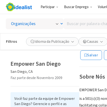
Participar
Buscar Emprego
Volunt
ONG (SETOR 
Buscar
Empowe
por
palavra-
chave,
Filtros
Idioma da Publicação
Causas
San Diego, CA
|
ww
habilidades
ou
Salvar
interesses
Empower San Diego
San Diego, CA
Sobre Nós
Faz parte desde Novembro 2009
EMPOWER San D
Você faz parte da equipe de Empower
is a 501(c)(3) no
San Diego? Gerencie o perfil e as
facilitating co