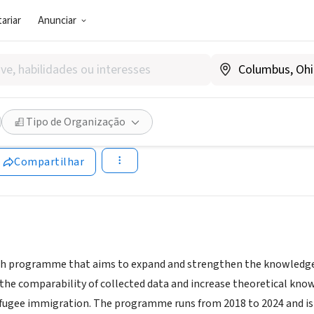
ariar
Anunciar
SOCIAL)
esearch Program, University
Tipo de Organização
 Götalands län, Suécia
|
www.gu.se/en/sipgi-researchenvironme
Compartilhar
rch programme that aims to expand and strengthen the knowledge ab
the comparability of collected data and increase theoretical know
fugee immigration. The programme runs from 2018 to 2024 and is 