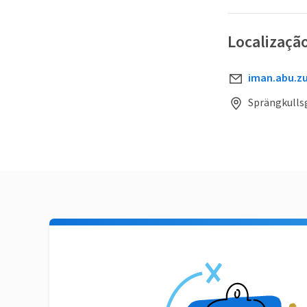
Localizaçã
iman.abu.z
Sprängkulls