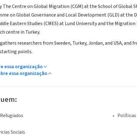
by The Centre on Global Migration (CGM) at the School of Global St
me on Global Governance and Local Development (GLD) at the Dep
iddle Eastern Studies (CMES) at Lund University and the Migration 
ch centre in Turkey.
thers researchers from Sweden, Turkey, Jordan, and USA, and from
tarting points.
re essa organização
obre essa organização
luem:
 Refugiados
Políticas
ncias Sociais