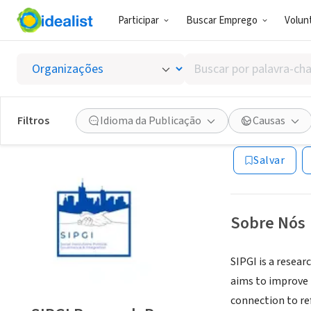
Participar
Buscar Emprego
Volunt
ONG (SETOR 
Buscar
SIPGI R
por
palavra-
chave,
Filtros
Idioma da Publicação
Causas
Göteborg, Västra
habilidades
ou
Salvar
interesses
Sobre Nós
SIPGI is a resea
aims to improve 
connection to re