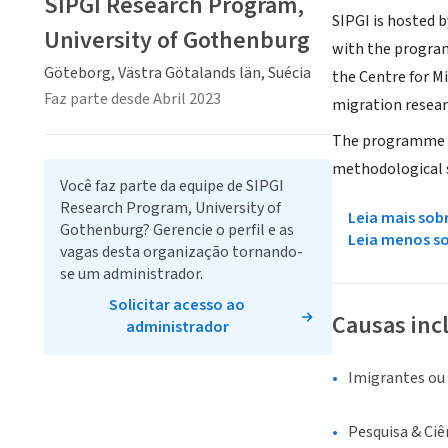
SIPGI Research Program,
SIPGI is hosted 
University of Gothenburg
with the program
Göteborg, Västra Götalands län, Suécia
the Centre for M
Faz parte desde Abril 2023
migration resear
The programme ga
methodological s
Você faz parte da equipe de SIPGI
Research Program, University of
Leia mais sob
Gothenburg? Gerencie o perfil e as
Leia menos s
vagas desta organização tornando-
se um administrador.
Solicitar acesso ao
Causas inc
administrador
Imigrantes ou
Pesquisa & Ciê