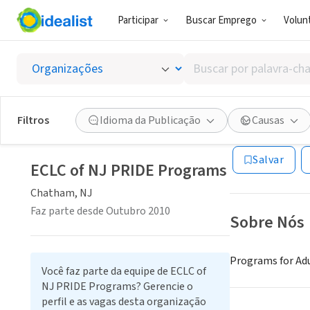
Participar
Buscar Emprego
Volunt
ONG (SETOR 
Buscar
ECLC o
por
palavra-
chave,
Filtros
Idioma da Publicação
Causas
Chatham, NJ
|
ww
habilidades
ou
Salvar
interesses
ECLC of NJ PRIDE Programs
Chatham, NJ
Faz parte desde Outubro 2010
Sobre Nós
Programs for Adu
Você faz parte da equipe de ECLC of
NJ PRIDE Programs? Gerencie o
perfil e as vagas desta organização