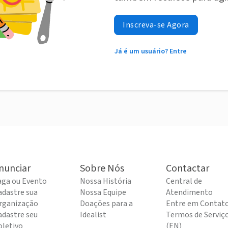
Inscreva-se Agora
Já é um usuário? Entre
nunciar
Sobre Nós
Contactar
aga ou Evento
Nossa História
Central de
adastre sua
Nossa Equipe
Atendimento
rganização
Doações para a
Entre em Contat
adastre seu
Idealist
Termos de Serviç
oletivo
(EN)