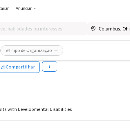
ariar
Anunciar
SOCIAL)
f NJ PRIDE Programs
Tipo de Organização
w.eclcofnj.org/adult_services.htm
Compartilhar
lts with Developmental Disabilities