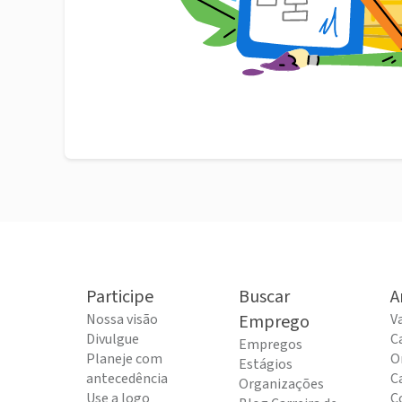
Participe
Buscar
A
Nossa visão
Emprego
V
Divulgue
C
Empregos
Planeje com
O
Estágios
antecedência
C
Organizações
Use a logo
C