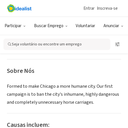
Entrar
Inscreva-se
ONG (SETOR SOCIAL)
Chicago Alliance for Animals (CAA)
Participar
Buscar Emprego
Voluntariar
Anunciar
Chicago, IL
Seja voluntário ou encontre um emprego
Sobre Nós
Formed to make Chicago a more humane city. Our first
campaign is to ban the city's inhumane, highly dangerous
and completely unnecessary horse carriages.
Causas incluem: