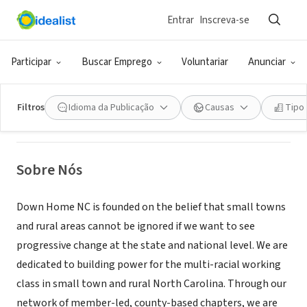
Entrar
Inscreva-se
ONG (SETOR SOCIAL)
Down Home North Carolina
Participar
Buscar Emprego
Voluntariar
Anunciar
Greensboro, NC
|
downhomenc.org/
Filtros
Idioma da Publicação
Causas
Tipo
Sobre Nós
Down Home NC is founded on the belief that small towns
and rural areas cannot be ignored if we want to see
progressive change at the state and national level. We are
dedicated to building power for the multi-racial working
class in small town and rural North Carolina. Through our
network of member-led, county-based chapters, we are