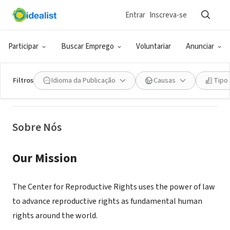
Entrar
Inscreva-se
ONG (SETOR SOCIAL)
Center for Reproductive Rights
Participar
Buscar Emprego
Voluntariar
Anunciar
New York, NY
|
www.reproductiverights.org
Filtros
Idioma da Publicação
Causas
Tipo
Sobre Nós
Our Mission
The Center for Reproductive Rights uses the power of law
to advance reproductive rights as fundamental human
rights around the world.