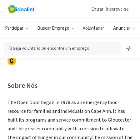
Entrar
Inscreva-se
ONG (SETOR SOCIAL)
The Open Door/Cape Ann Food
Participar
Buscar Emprego
Voluntariar
Anunciar
Pantry
Seja voluntário ou encontre um emprego
Gloucester, MA
|
www.foodpantry.org
Sobre Nós
The Open Door began in 1978 as an emergency food
resource for families and individuals on Cape Ann. It has
built its programs and service commitment to Gloucester
and the greater community with a mission to alleviate
the impact of hunger in our community.The mission of The