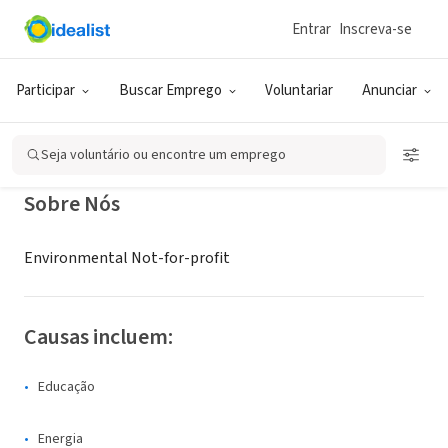
Entrar
Inscreva-se
ONG (SETOR SOCIAL)
Project Porchlight - New Jersey
Participar
Buscar Emprego
Voluntariar
Anunciar
Caldwell, NJ
Seja voluntário ou encontre um emprego
Sobre Nós
Environmental Not-for-profit
Causas incluem:
Educação
Energia