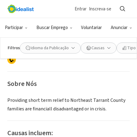
Entrar
Inscreva-se
ONG (SETOR SOCIAL)
NorthEast Emergency Distribution
Participar
Buscar Emprego
Voluntariar
Anunciar
(N.E.E.D.)
Filtros
Idioma da Publicação
Causas
Tipo
Hurst, TX
|
www.need-tarrant.com
Sobre Nós
Providing short term relief to Northeast Tarrant County
families are financiall disadvantaged or in crisis.
Causas incluem: