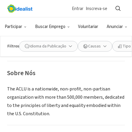
Entrar
Inscreva-se
ONG (SETOR SOCIAL)
ACLU of Georgia
Participar
Buscar Emprego
Voluntariar
Anunciar
Atlanta, GA
|
acluga.org
Filtros
Idioma da Publicação
Causas
Tipo
Sobre Nós
The ACLU is a nationwide, non-profit, non-partisan
organization with more than 500,000 members, dedicated
to the principles of liberty and equality embodied within
the U.S. Constitution.