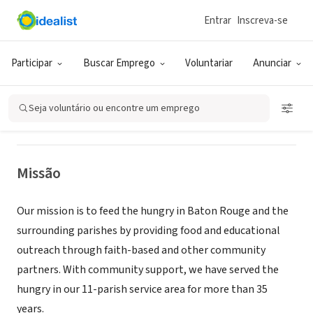
Entrar
Inscreva-se
ONG (SETOR SOCIAL)
Greater Baton Rouge Food Bank
Participar
Buscar Emprego
Voluntariar
Anunciar
Baton Rouge, LA
|
www.brfoodbank.org
Seja voluntário ou encontre um emprego
Missão
Our mission is to feed the hungry in Baton Rouge and the
surrounding parishes by providing food and educational
outreach through faith-based and other community
partners. With community support, we have served the
hungry in our 11-parish service area for more than 35
years.