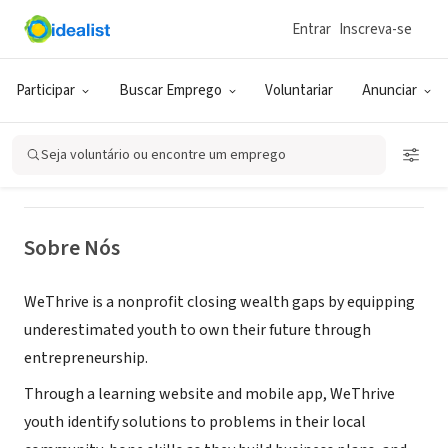
Entrar
Inscreva-se
ONG (SETOR SOCIAL)
WeThrive Education
Participar
Buscar Emprego
Voluntariar
Anunciar
New York, NY
|
teamwethrive.org/
Seja voluntário ou encontre um emprego
Sobre Nós
WeThrive is a nonprofit closing wealth gaps by equipping
underestimated youth to own their future through
entrepreneurship.
Through a learning website and mobile app, WeThrive
youth identify solutions to problems in their local