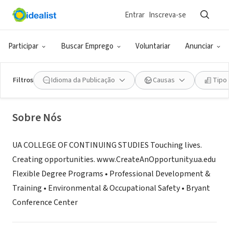
Entrar
Inscreva-se
ONG (SETOR SOCIAL)
The University of Alabama,
Participar
Buscar Emprego
Voluntariar
Anunciar
Continuing Studies
Filtros
Idioma da Publicação
Causas
Tipo
Tuscaloosa, AL
|
continuingstudies.ua.edu
Sobre Nós
UA COLLEGE OF CONTINUING STUDIES Touching lives.
Creating opportunities. www.CreateAnOpportunity.ua.edu
Flexible Degree Programs • Professional Development &
Training • Environmental & Occupational Safety • Bryant
Conference Center