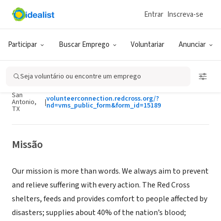
Entrar
Inscreva-se
ONG (SETOR SOCIAL)
Participar
Buscar Emprego
Voluntariar
Anunciar
American Red Cross Greater San
Antonio
Seja voluntário ou encontre um emprego
San
volunteerconnection.redcross.org/?
Antonio,
|
nd=vms_public_form&form_id=15189
TX
Missão
Our mission is more than words. We always aim to prevent
and relieve suffering with every action. The Red Cross
shelters, feeds and provides comfort to people affected by
disasters; supplies about 40% of the nation’s blood;