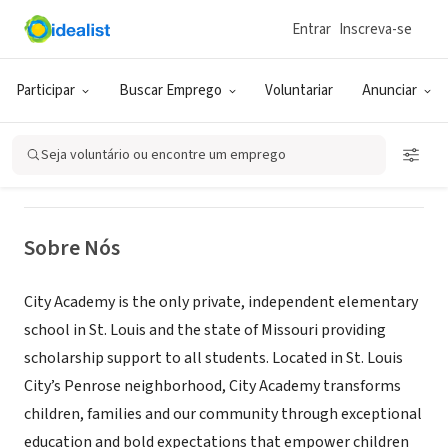
Entrar
Inscreva-se
ONG (SETOR SOCIAL)
City Academy
Participar
Buscar Emprego
Voluntariar
Anunciar
St. Louis, MO
|
www.CityAcademySTL.org
Seja voluntário ou encontre um emprego
Sobre Nós
City Academy is the only private, independent elementary
school in St. Louis and the state of Missouri providing
scholarship support to all students. Located in St. Louis
City’s Penrose neighborhood, City Academy transforms
children, families and our community through exceptional
education and bold expectations that empower children