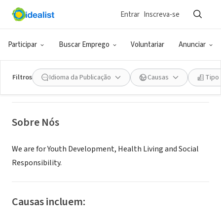
Entrar
Inscreva-se
ONG (SETOR SOCIAL)
Wabash County YMCA
Participar
Buscar Emprego
Voluntariar
Anunciar
Wabash, IN
|
www.wabashcountyymca.org
Filtros
Idioma da Publicação
Causas
Tipo
Sobre Nós
We are for Youth Development, Health Living and Social
Responsibility.
Causas incluem: