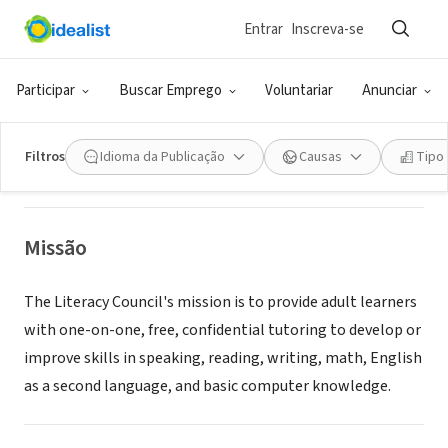
Entrar
Inscreva-se
ONG (SETOR SOCIAL)
Literacy Council of Carroll County
Participar
Buscar Emprego
Voluntariar
Anunciar
Westminster, MD
|
carrollliteracy.org
Filtros
Idioma da Publicação
Causas
Tipo
Missão
The Literacy Council's mission is to provide adult learners
with one-on-one, free, confidential tutoring to develop or
improve skills in speaking, reading, writing, math, English
as a second language, and basic computer knowledge.