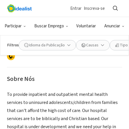
Entrar
Inscreva-se
ONG (SETOR SOCIAL)
Children of Hope Family Hospital,
Participar
Buscar Emprego
Voluntariar
Anunciar
Inc.
Filtros
Idioma da Publicação
Causas
Tipo
Boise, ID
|
childofhope.org/
Sobre Nós
To provide inpatient and outpatient mental health
services to uninsured adolescents/children from families
that can't afford the high cost of care. Our hospital
services are to be biblically and Christian based. Our
hospital is under development and we need your help in