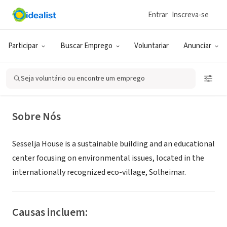
Entrar
Inscreva-se
ONG (SETOR SOCIAL)
Sesselja House Center for
Participar
Buscar Emprego
Voluntariar
Anunciar
Sustainable Development
Seja voluntário ou encontre um emprego
XA, Islândia
|
www.sesseljuhus.is/english/
Sobre Nós
Sesselja House is a sustainable building and an educational
center focusing on environmental issues, located in the
internationally recognized eco-village, Solheimar.
Causas incluem: