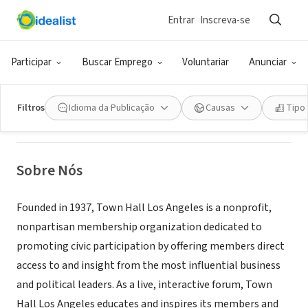
Entrar
Inscreva-se
ONG (SETOR SOCIAL)
Town Hall Los Angeles
Participar
Buscar Emprego
Voluntariar
Anunciar
Los Angeles, CA
|
www.townhall-la.org
Filtros
Idioma da Publicação
Causas
Tipo
Sobre Nós
Founded in 1937, Town Hall Los Angeles is a nonprofit,
nonpartisan membership organization dedicated to
promoting civic participation by offering members direct
access to and insight from the most influential business
and political leaders. As a live, interactive forum, Town
Hall Los Angeles educates and inspires its members and