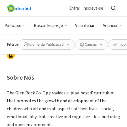
Entrar
Inscreva-se
ONG (SETOR SOCIAL)
Glen Rock Cooperative Nursery
Participar
Buscar Emprego
Voluntariar
Anunciar
School
Filtros
Idioma da Publicação
Causas
Tipo
Glen Rock, NJ
Sobre Nós
The Glen Rock Co-Op provides a ‘play-based’ curriculum
that promotes the growth and development of the
children who attend in all aspects of their lives – social,
emotional, physical, creative and cognitive – in a nurturing
and open environment.