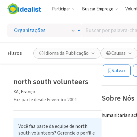
Participar
Buscar Emprego
Volunt
ONG (SETOR 
Buscar
north s
por
palavra-
chave,
Filtros
Idioma da Publicação
Causas
XA, França
habilidades
ou
Salvar
interesses
north south volunteers
XA, França
Sobre Nós
Faz parte desde Fevereiro 2001
humanitarian act
Você faz parte da equipe de north
south volunteers? Gerencie o perfil e