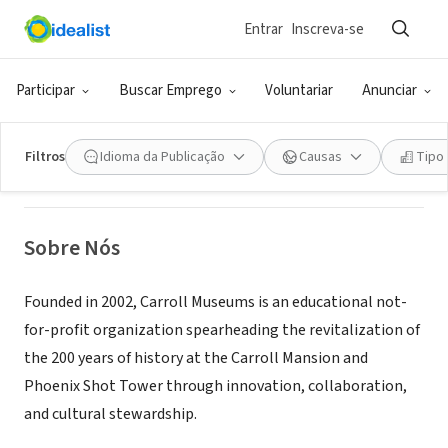
Entrar
Inscreva-se
ONG (SETOR SOCIAL)
Carroll Museums
Participar
Buscar Emprego
Voluntariar
Anunciar
Baltimore, MD
|
www.CarrollMuseums.org
Filtros
Idioma da Publicação
Causas
Tipo
Sobre Nós
Founded in 2002, Carroll Museums is an educational not-
for-profit organization spearheading the revitalization of
the 200 years of history at the Carroll Mansion and
Phoenix Shot Tower through innovation, collaboration,
and cultural stewardship.