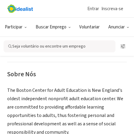
Entrar
Inscreva-se
ONG (SETOR SOCIAL)
Boston Center for Adult Education
Participar
Buscar Emprego
Voluntariar
Anunciar
Boston, MA
|
www.bcae.org
Seja voluntário ou encontre um emprego
Sobre Nós
The Boston Center for Adult Education is New England's
oldest independent nonprofit adult education center. We
are committed to providing affordable learning
opportunities to adults, thus fostering personal and
professional development as well as a sense of social
responsibility and community.