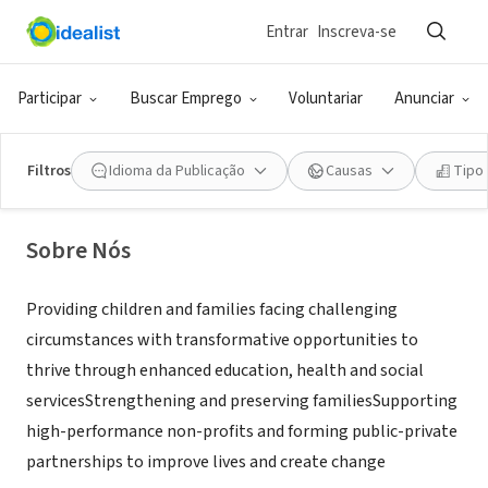
Entrar
Inscreva-se
ONG (SETOR SOCIAL)
The Norman R. Rales and Ruth
Participar
Buscar Emprego
Voluntariar
Anunciar
Rales Foundation
Filtros
Idioma da Publicação
Causas
Tipo
Bethesda, MD
Sobre Nós
Providing children and families facing challenging
circumstances with transformative opportunities to
thrive through enhanced education, health and social
servicesStrengthening and preserving familiesSupporting
high-performance non-profits and forming public-private
partnerships to improve lives and create change