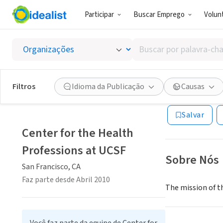
Participar
Buscar Emprego
Volunt
ONG (SETOR 
Buscar
Center 
por
palavra-
chave,
Filtros
Idioma da Publicação
Causas
San Francisco, C
habilidades
ou
Salvar
interesses
Center for the Health
Professions at UCSF
Sobre Nós
San Francisco, CA
Faz parte desde Abril 2010
The mission of t