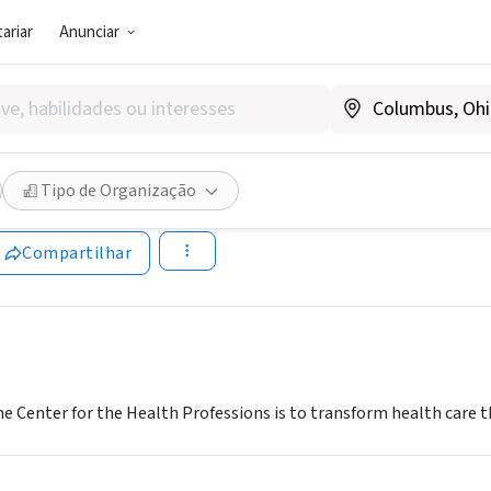
ariar
Anunciar
SOCIAL)
for the Health Professions a
Tipo de Organização
A
|
futurehealth.ucsf.edu
Compartilhar
he Center for the Health Professions is to transform health care