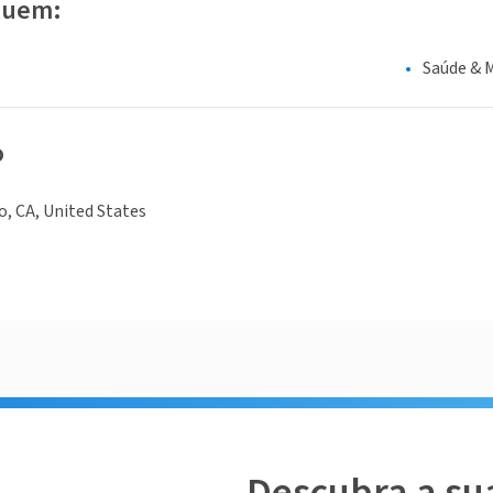
luem:
Saúde & 
o
o, CA, United States
Descubra a su