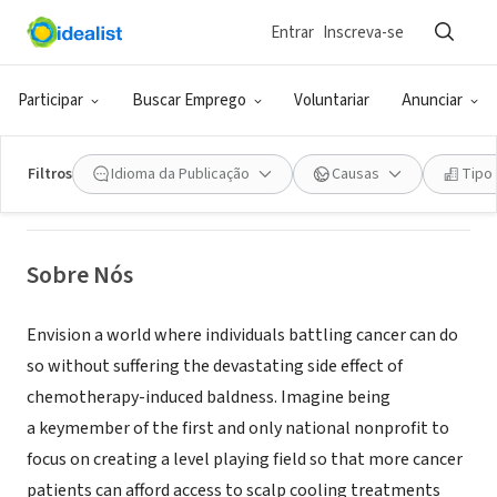
Entrar
Inscreva-se
ONG (SETOR SOCIAL)
HairToStay.org
Participar
Buscar Emprego
Voluntariar
Anunciar
San Francisco, CA
|
www.hairtostay.org
Filtros
Idioma da Publicação
Causas
Tipo
Sobre Nós
Envision a world where individuals battling cancer can do
so without suffering the devastating side effect of
chemotherapy-induced baldness. Imagine being
a keymember of the first and only national nonprofit to
focus on creating a level playing field so that more cancer
patients can afford access to scalp cooling treatments