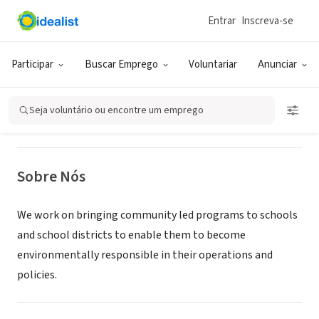
Entrar
Inscreva-se
ONG (SETOR SOCIAL)
Inika Small Earth, Inc.
Participar
Buscar Emprego
Voluntariar
Anunciar
San Diego, CA
|
inikasmallearth.org
Seja voluntário ou encontre um emprego
Sobre Nós
We work on bringing community led programs to schools
and school districts to enable them to become
environmentally responsible in their operations and
policies.