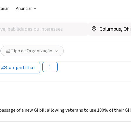
ariar
Anunciar
SOCIAL)
 Enterprise Project, Inc
Tipo de Organização
|
www.vetactof2011.org/
Compartilhar
ssage of a new GI bill allowing veterans to use 100% of their GI b