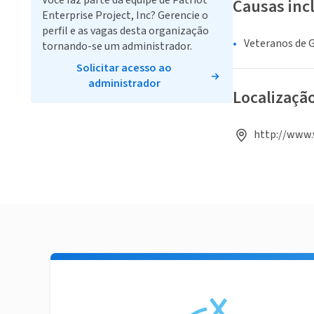
Você faz parte da equipe de Patriot
Causas inc
Enterprise Project, Inc? Gerencie o
perfil e as vagas desta organização
Veteranos de 
tornando-se um administrador.
Solicitar acesso ao
administrador
Localizaçã
http://www.v