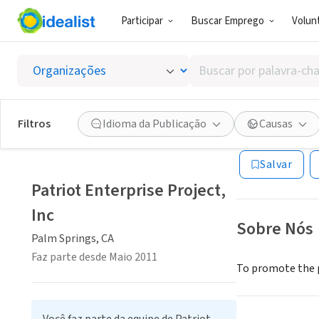
Participar
Buscar Emprego
Volunt
ONG (SETOR 
Buscar
Patriot
por
palavra-
chave,
Filtros
Idioma da Publicação
Causas
Palm Springs, CA
habilidades
ou
Salvar
interesses
Patriot Enterprise Project,
Inc
Sobre Nós
Palm Springs, CA
Faz parte desde Maio 2011
To promote the pa