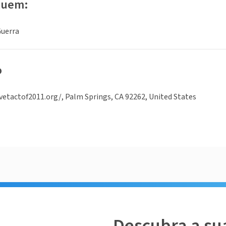
luem:
Guerra
o
etactof2011.org/, Palm Springs, CA 92262, United States
Descubra a su