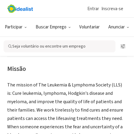
Entrar
Inscreva-se
ONG (SETOR SOCIAL)
The Leukemia & Lymphoma
Participar
Buscar Emprego
Voluntariar
Anunciar
Society - Illinois Region
Seja voluntário ou encontre um emprego
Chicago, IL
|
www.lls.org/il
Missão
The mission of The Leukemia & Lymphoma Society (LLS)
is: Cure leukemia, lymphoma, Hodgkin's disease and
myeloma, and improve the quality of life of patients and
their families. We work tirelessly to find cures and ensure
patients can access the lifesaving treatments they need.
When someone experiences the fear and uncertainty of a