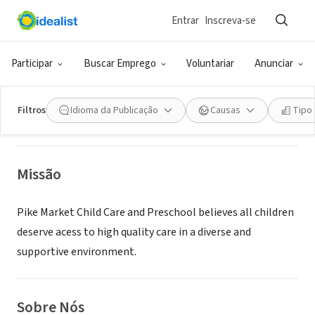
Entrar
Inscreva-se
ONG (SETOR SOCIAL)
Pike Market Child Care & Preschool
Participar
Buscar Emprego
Voluntariar
Anunciar
Seattle, WA
|
pikemarketkids.org
Filtros
Idioma da Publicação
Causas
Tipo
Missão
Pike Market Child Care and Preschool believes all children
deserve acess to high quality care in a diverse and
supportive environment.
Sobre Nós