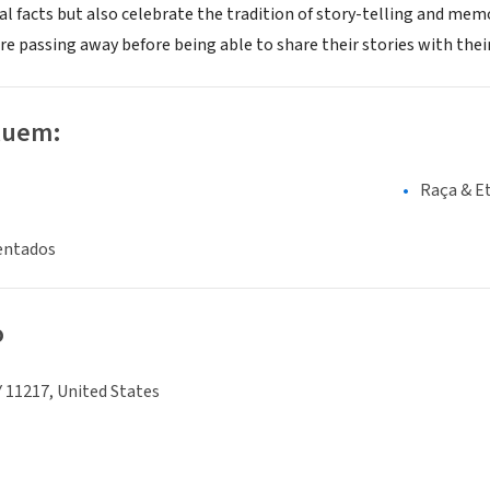
cal facts but also celebrate the tradition of story-telling and m
e passing away before being able to share their stories with thei
luem:
Raça & E
entados
o
 11217, United States