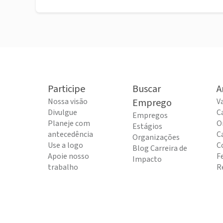
Participe
Buscar
A
Nossa visão
Emprego
V
Divulgue
C
Empregos
Planeje com
O
Estágios
antecedência
C
Organizações
Use a logo
C
Blog Carreira de
Apoie nosso
F
Impacto
trabalho
R