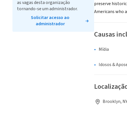
as vagas desta organização
preserve histori
tornando-se um administrador.
Americans who ar
Solicitar acesso ao
administrador
Causas inc
Mídia
Idosos & Apos
Localizaçã
Brooklyn, NY