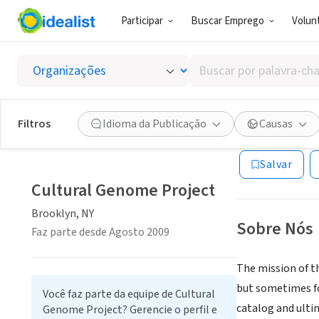
Participar
Buscar Emprego
Volunt
ONG (SETOR 
Buscar
Cultur
por
palavra-
chave,
Filtros
Idioma da Publicação
Causas
Brooklyn, NY
habilidades
ou
Salvar
interesses
Cultural Genome Project
Brooklyn, NY
Sobre Nós
Faz parte desde Agosto 2009
The mission of t
but sometimes fo
Você faz parte da equipe de Cultural
catalog and ulti
Genome Project? Gerencie o perfil e