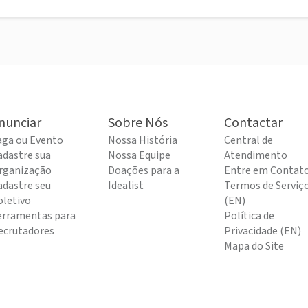
nunciar
Sobre Nós
Contactar
aga ou Evento
Nossa História
Central de
adastre sua
Nossa Equipe
Atendimento
rganização
Doações para a
Entre em Contat
adastre seu
Idealist
Termos de Serviç
oletivo
(EN)
erramentas para
Política de
ecrutadores
Privacidade (EN)
Mapa do Site