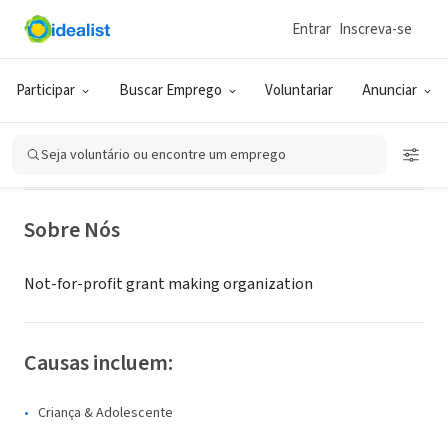
Entrar
Inscreva-se
ONG (SETOR SOCIAL)
Foundation for a Healthy St.
Participar
Buscar Emprego
Voluntariar
Anunciar
Petersburg, Inc.
Seja voluntário ou encontre um emprego
Saint Petersburg, FL
|
www.healthystpete.foundation
Sobre Nós
Not-for-profit grant making organization
Causas incluem:
Criança & Adolescente