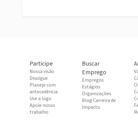
Participe
Buscar
A
Nossa visão
Emprego
V
Divulgue
C
Empregos
Planeje com
O
Estágios
antecedência
C
Organizações
Use a logo
C
Blog Carreira de
Apoie nosso
F
Impacto
trabalho
R