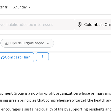
ariar
Anunciar
SOCIAL)
een City Development Group
Tipo de Organização
.Greencitygroup.co.nr/
Compartilhar
opment Group is a not-for-profit organization whose primary missi
sing green principles that comprehensively target the health and
 encourages a sustained quality of life by supporting residents an