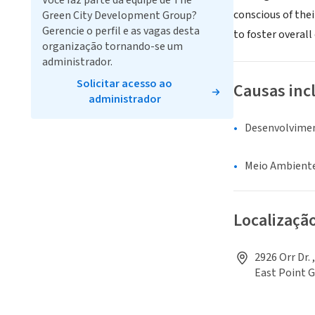
Você faz parte da equipe de The
conscious of the
Green City Development Group?
Gerencie o perfil e as vagas desta
to foster overal
organização tornando-se um
administrador.
Solicitar acesso ao
Causas inc
administrador
Desenvolvime
Meio Ambiente
Localizaçã
2926 Orr Dr.
East Point 