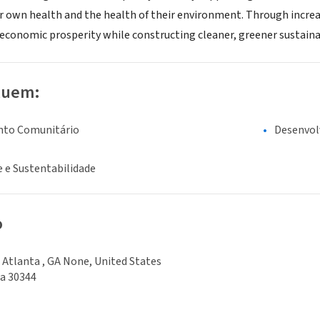
ir own health and the health of their environment. Through incr
l economic prosperity while constructing cleaner, greener sustai
luem:
nto Comunitário
Desenvo
 e Sustentabilidade
o
 , Atlanta , GA None, United States
Ga 30344