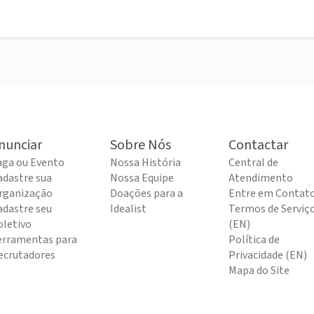
nunciar
Sobre Nós
Contactar
aga ou Evento
Nossa História
Central de
adastre sua
Nossa Equipe
Atendimento
rganização
Doações para a
Entre em Contat
adastre seu
Idealist
Termos de Serviç
oletivo
(EN)
erramentas para
Política de
ecrutadores
Privacidade (EN)
Mapa do Site