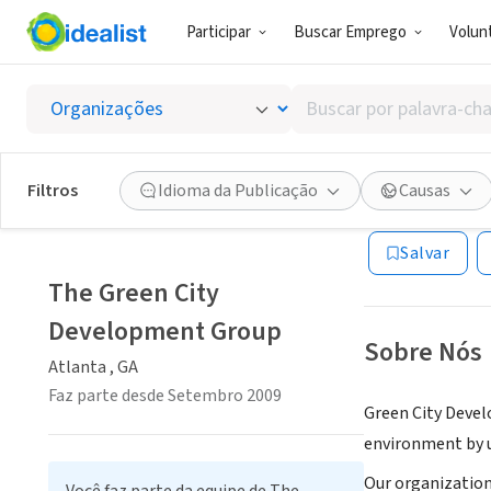
Participar
Buscar Emprego
Volunt
ONG (SETOR 
Buscar
The Gr
por
palavra-
chave,
Filtros
Idioma da Publicação
Causas
Atlanta , GA
|
www
habilidades
ou
Salvar
interesses
The Green City
Development Group
Sobre Nós
Atlanta , GA
Faz parte desde Setembro 2009
Green City Devel
environment by u
Our organization