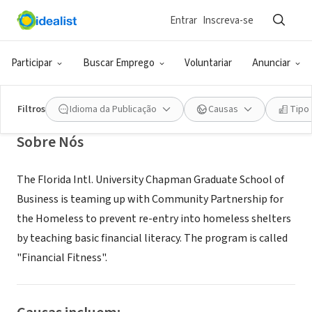
Entrar
Inscreva-se
ONG (SETOR SOCIAL)
Financial Fitness
Participar
Buscar Emprego
Voluntariar
Anunciar
Westwood Lakes, FL
Filtros
Idioma da Publicação
Causas
Tipo
Sobre Nós
The Florida Intl. University Chapman Graduate School of
Business is teaming up with Community Partnership for
the Homeless to prevent re-entry into homeless shelters
by teaching basic financial literacy. The program is called
"Financial Fitness".