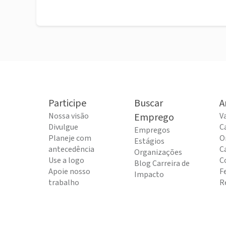
Participe
Buscar
A
Nossa visão
Emprego
V
Divulgue
C
Empregos
Planeje com
O
Estágios
antecedência
C
Organizações
Use a logo
C
Blog Carreira de
Apoie nosso
F
Impacto
trabalho
R