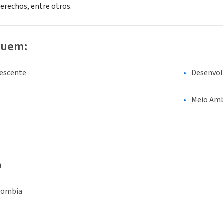
derechos, entre otros.
luem:
lescente
Desenvo
Meio Amb
o
lombia