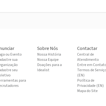
nunciar
Sobre Nós
Contactar
aga ou Evento
Nossa História
Central de
adastre sua
Nossa Equipe
Atendimento
rganização
Doações para a
Entre em Contat
adastre seu
Idealist
Termos de Serviç
oletivo
(EN)
erramentas para
Política de
ecrutadores
Privacidade (EN)
Mapa do Site