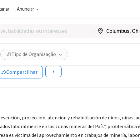
ariar
Anunciar
SOCIAL)
ION HILOS DE ORO
Tipo de Organização
w.fundacionhilosdeoro.com
Compartilhar
revención, protección, atención y rehabilitación de niños, niñas,
ados laboralmente en las zonas mineras del País”, problemática e
eza es víctima del aprovechamiento en trabajos de minería, labores