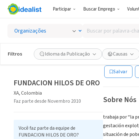
Participar
Buscar Emprego
Volunt
ONG (SETOR 
Buscar
FUNDAC
por
palavra-
chave,
Filtros
Idioma da Publicação
Causas
XA, Colombia
|
ww
habilidades
ou
Salvar
interesses
FUNDACION HILOS DE ORO
XA, Colombia
Sobre Nós
Faz parte desde Novembro 2010
trabaja por “la p
gestación explot
Você faz parte da equipe de
situación de pobr
FUNDACION HILOS DE ORO?