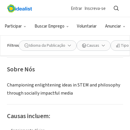
Entrar
Inscreva-se
ONG (SETOR SOCIAL)
Participar
Buscar Emprego
Voluntariar
Anunciar
Working Fires Foundation
Filtros
Idioma da Publicação
Causas
Tipo
Grand Island, NY
|
www.workingfires.org/
Sobre Nós
Championing enlightening ideas in STEM and philosophy
through socially impactful media
Causas incluem: