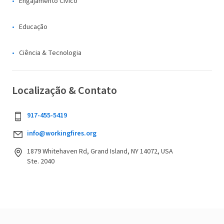
Engajamento Cívico
Educação
Ciência & Tecnologia
Localização & Contato
917-455-5419
info@workingfires.org
1879 Whitehaven Rd, Grand Island, NY 14072, USA
Ste. 2040